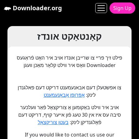
Downloader.org
Sign Up
קאָנטאַקט אונדז
פילט זיך פריי צו שרייבן אונדז אויב איר האָט פֿראַגעס
וואָס איר ווילט קלאָר מאַכן וועגן Downloader
צו אפשטעלן דעם אבאנעמענט דריקט דעם פאלגנדן
לינק:
אָפּרופן אַבאָנעמענט
אויב איר ווילט באַקומען אַ צוריקצאָל פֿאַר וועלכער
סיבה עס איז אין 30 טעג פֿון אייער קויף, דריקט דעם
פֿאָלגנדיקן לינק:
בעטן צוריקצאָל
If you would like to contact us use our