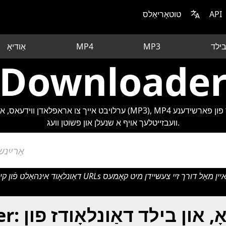
API
טוטאָריאַלס
ילד
MP3
MP4
אַודיאָ
Downloade
וועבזייטלעך אויף א שנעלן און פשוטן וועג.
Downloader: