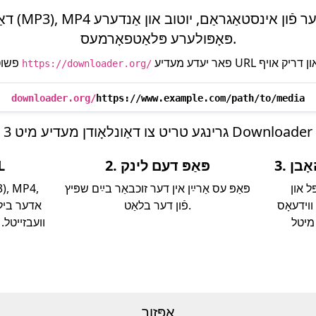
דאַונלאָוד
פּאָפּולערע פּלאַטפאָרמעס.
פשוט לייג צו
https://downloader.org/
downloader.org/
https://www.example.com/path/to/media
3 גרינגע טריט צו דאַונלאָודן מעדיע מיט Downloader
אָבן
2. פּאַפּ דעם לינק
1. 
ל און
פּאַפּ עס אַרײַן אין דער זוכבאַר בײַם שפּיץ
ס, MP3, MP4,
פֿון דער בלאַט.
אדער בילד
וועבזייטל.
אָפּזוך