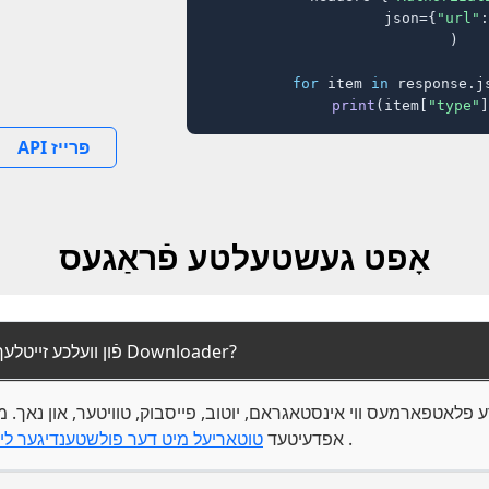
    json={
"url"
:
)

for
 item 
in
 response.j
print
(item[
"type"
]
API פּרייז
אָפט געשטעלטע פֿראַגעס
1. פֿון וועלכע זייטלעך קען איך אראָפּלאָדן מיט Downloader?
.
אפדעיטעד
טוטאריעל מיט דער פולשטענדיגער ליס