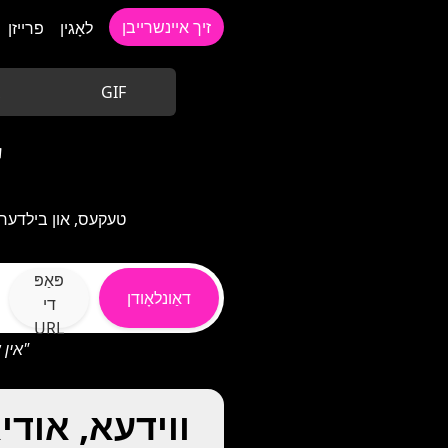
זיך איינשרייבן
לאָגין
פרייזן
GIF
ב
r
פּאַפּ
דאַונלאָודן
די
URL
"דאַונלאָוד אינהאַלט פֿון קייפל URLs אין איין מאָל דורך זיי צעשיידן מיט קאָמעס"