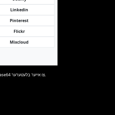
Linkedin
Pinterest
Flickr
Mixcloud
באַמערק, מיר סטאָרירן גאָרנישט, אַלץ ווערט געשיקט צו אײַך, אפילו די בילדער ווערן געשיקט ווי base64 צו אײַער בלעטערער.