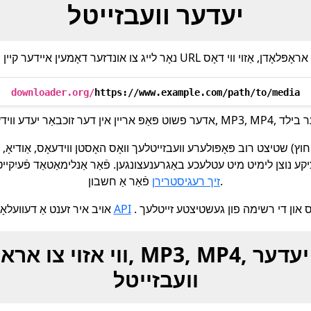
יעדער וועבזייטל
downloader.org/
https://www.example.com/path/to/media
ע נוצן לימיט מיט עטלעכע באַגרענעצונגען. פֿאַר אַנלימאַטאַד פֿעיִקייטן
פֿאַר אַ חשבון.
זיך רעגיסטרירן
API
אויב איר זענט אַ דעוועלאָפּער, מיר צושטעלן אויך אַן
ווי אזוי צו אראפלאדן ווידעאס, 
וועבזייטל