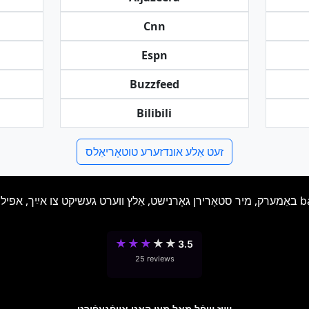
Cnn
Espn
Buzzfeed
Bilibili
זעט אַלע אונדזערע טוטאָריאַלס
★
★
★
★
★
3.5
25 reviews
װײַז װיפֿל מאָל מען האָט אױפֿגעפֿירט