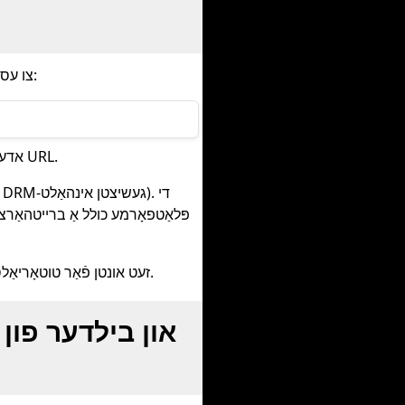
נאָר לייג צו אונדזער דאָמעין איידער קיין מעדיע URL צו עס אראָפּלאָדן, אַזוי ווי דאָס:
אדער פשוט פּאַפּ אריין אין דער זוכבאַר יעדע ווידעאָ, אַודיאָ, MP3, MP4, אדער בילד URL.
פּלאַטפאָרמע כולל אַ ברייטהאַרציק
. זעט אונטן פֿאַר טוטאָריאַלס און די רשימה פון געשטיצטע זייטלעך.