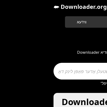
Downloader.org
ווידעא
Downloader ערלויבט אייך צו אראפלאדן ווידעאס, אודיא (MP3), MP4 טעקעס, און בילדער פון פארשידענע
 ווידעא, אודיאָ, און בילד דאַונלאָודז פון