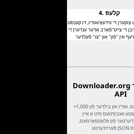
4. קלעפּ
צוקערן די װידעאָ/אודיו, דו קענסט
ַבן די צײַט־פֿאַרב אָדער ענדערן די
עף אין "פֿון" און "צו" פֿעלדער
Downloader.org אַנטוויקלער
API
אַרײַנשטעלן װידיאָס, אודיו און בילדער פֿון 1,000+
ע וועבסיטעס מיט אַ איין API. איין
דערטער פֿון פּלאַטפאָרמעס,
ֿערס