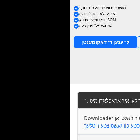
1,000+ געשטיצט וועבסיטעס
אײנערלעך סוף־פּונקט
פֿאַרװײַליכענדיק JSON
אױסגעפֿיל־פּראָצעס
לייענען די דאָקומענטן
Downloader שטיצט אסאך פאפולערע פלאטפארמעס ווי אינסטאגראם, יוטוב, פייסבוק, טוויטער, און נאך. מיר האלטן אן
טע פון געשטיצטע זייטלעך