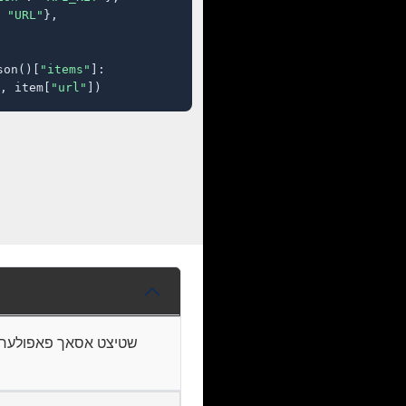
 
"URL"
},

son()[
"items"
]:

, item[
"url"
])