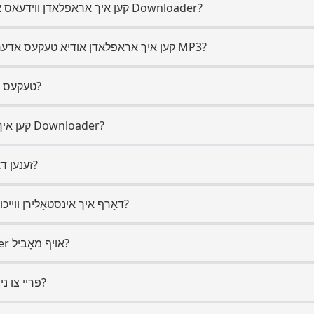
2. קען איך אראפלאדן ווידעאס אויף דער אינטערנעץ מיט Downloader?
3. קען איך אראפלאדן אודיא טעקעס אדער קאנווערטירן ווידעאס צו MP3?
4. קען איך אראפלאדן MP4 טעקעס?
5. קען איך אראפלאדן בילדער מיט Downloader?
6. זענען דא עפעס דאונלאוד לימיטן?
7. דאַרף איך אינסטאַלירן ווייכווארג אָדער עקסטענשאַנז?
8. קען איך ניצן Downloader אויף מאָביל?
9. איז Downloader.org פריי צו ניצן?