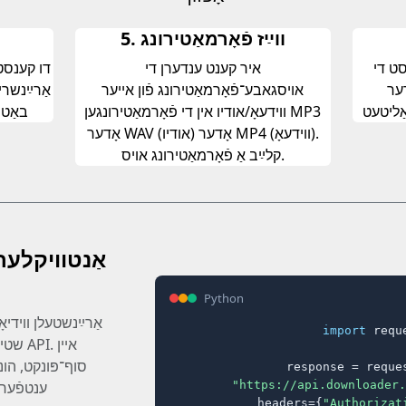
5. װײַז פֿאָרמאַטירונג
סט די
איר קענט ענדערן די
דו קענסט 
דער
אויסגאבע־פֿאָרמאַטירונג פֿון אייער
אַרײַנשרײ
ַליטעט
ווידעאָ/אודיו אין די פֿאָרמאַטירונגען MP3
באַטר
אָדער WAV (אודיו) אָדער MP4 (װידעאָ).
קלײַב אַ פֿאָרמאַטירונג אױס.
Python
import
 reque
שטיצט
סוף־פּונקט, הונ
response = reques
"https://api.downloader.
פֿאַרזיכערטע JSON ענטפ
    headers={
"Authorizat