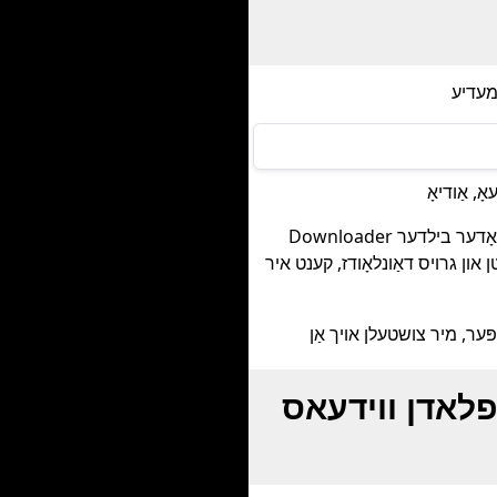
Downloader שטיצט רוב פּאָפּולערע וועבזייטלעך וואָס האָסטן ווידעאָס, אַודיאָ, אָדער בילדער (חוץ DRM-געשיצטן אינהאַלט). די
 און גרויס דאַונלאָודז, קענט איר
MP3, MP4, און בילדער פון יעדער