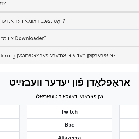
10. דארף איך שאַפֿן אַ חשבון?
11. וואָס מאַכט דאַונלאָודער אַנדערש פֿון אַנדערע מכשירים?
12. איז מיין דאַטן זיכער ווען איך נוץ Downloader?
13. קען איך ניצן Downloader.org צו איבערקוקן מעדיע צו אנדערע פֿאָרמאַטירונגען?
אראָפּלאָדן פֿון יעדער וועבזײַט
זען פאַראַנען דאַונלאָוד טוטאָריאַלז
Twitch
Bbc
Aljazeera