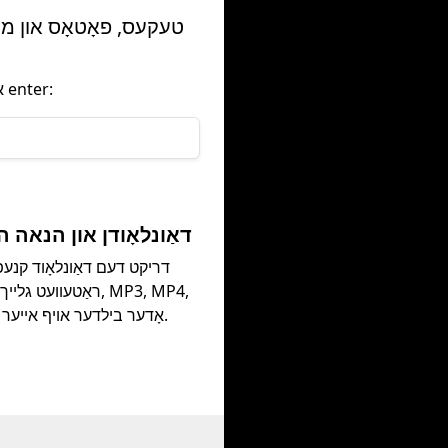
פאר יעדע מעדיע URL און דריק אויף enter:
3. דאַונלאָודן און הנאה ה
דריקט דעם דאַונלאָוד קנעפּ
ראַטעוועט גלייך ווידעאָ
אָדער בילדער אויף אייער מיטל.