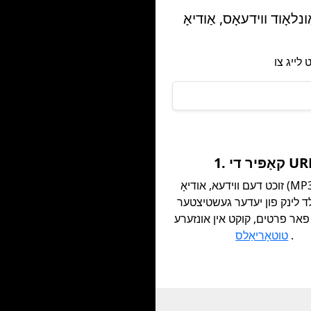
 ווידעאָס, אַודיאָ (MP3), MP4 טעקעס, פאָטאָס און מער פֿון אינסטאַגראַם, יוטוב און אַנדערע
קאָפּיר די URL
זוכט דעם ווידעא, אודיאָ (MP3), MP4,
 לינק פון יעדער געשטיצטער
 פאר פרטים, קוקט אין אונזערע
.
טוטאָריאַלס