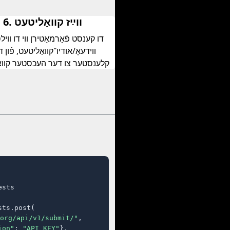
6. װײַז קוואַליטעט
דו קענסט פֿאָרמאַטירן װי דו װיל
װידעאָ/אודיו־קוואַליטעט, פֿון 
קלענסטער צו דער העכסטער קווא
sts

ts.post(

org/api/v1/submit/"
,

ion"
: 
"API_KEY"
},
