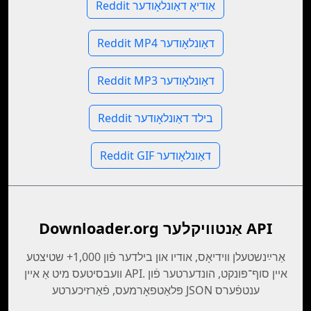
Reddit אַודיאָ דאַונלאָודער
Reddit MP4 דאַונלאָודער
Reddit MP3 דאַונלאָודער
Reddit בילד דאַונלאָודער
Reddit GIF דאַונלאָודער
Downloader.org אַנטוויקלער API
אַרײַנשטעלן װידיאָס, אודיו און בילדער פֿון 1,000+ שטיצטע
וועבסיטעס מיט אַ איין API. איין סוף־פּונקט, הונדערטער פֿון
פּלאַטפאָרמעס, פֿאַרזיכערטע JSON ענטפֿערס