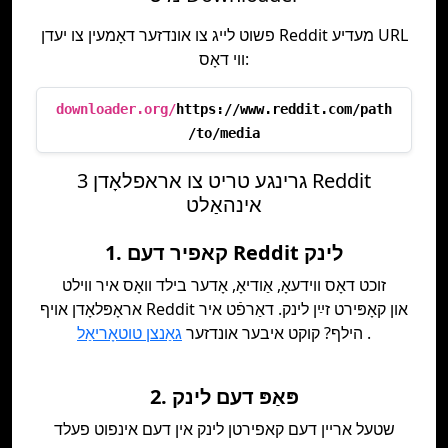
פשוט לייג צו אונדזער דאָמעין צו יעדן Reddit מעדיע URL
ווי דאָס:
downloader.org/
https://www.reddit.com/path
/to/media
3 גרינגע טריט צו אראפלאָדן Reddit
אינהאַלט
1. קאפיר דעם Reddit לינק
זוכט דאָס ווידעאָ, אַודיאָ, אָדער בילד וואָס איר ווילט
אראָפּלאָדן אויף Reddit און קאָפּירט זײַן לינק. דאַרפֿט איר
.
הילף? קוקט איבער אונדזער
גאַנצן טוטאָריאַל
2. פּאַפּ דעם לינק
שטעל אריין דעם קאפירטן לינק אין דעם אינפוט פעלד