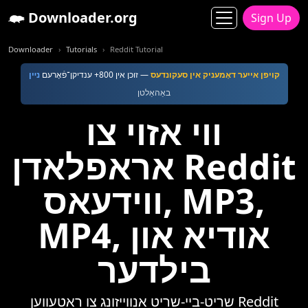
Downloader.org
Sign Up
Downloader
Tutorials
Reddit Tutorial
קויפן אייער דאָמעניק אין סעקונדעס
— זוכן אין 800+ ענדיקן־פֿאָרעם
נײן
באַהאַלטן
ווי אזוי צו
אראפלאדן Reddit
ווידעאס, MP3,
MP4, אודיא און
בילדער
שריט-ביי-שריט אנווייזונג צו ראטעווען Reddit