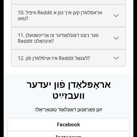
10. וויפיל Reddit אראפלאדן קען איך טון א
טאג?
11. ווער ניצט דאַונלאָודער צו אַרײַנשטעלן
Reddit אינהאַלט?
12. איז אױפֿלאדן פֿון Reddit לעגאַל?
אראָפּלאָדן פֿון יעדער
וועבזײַט
זען פאַראַנען דאַונלאָוד טוטאָריאַלז
Facebook