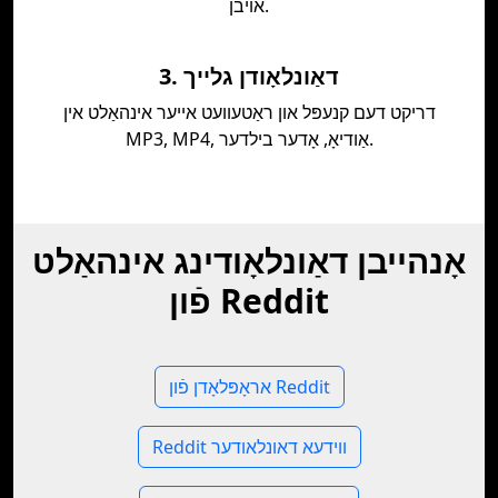
אויבן.
3. דאַונלאָודן גלייך
דריקט דעם קנעפּל און ראַטעוועט אייער אינהאַלט אין
MP3, MP4, אַודיאָ, אָדער בילדער.
אָנהייבן דאַונלאָודינג אינהאַלט
פֿון Reddit
אראָפּלאָדן פֿון Reddit
Reddit ווידעא דאונלאודער