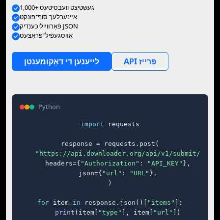
1,000+ געשטיצט וועבסיטעס
אײנערלעך סוף־פּונקט
פֿאַרװײַליכענדיק JSON
אױסגעפֿיל־פּראָצעס
API פּרייז
לייענען די דאָקומענטן
Python
import
 requests

response = requests.post(

"https://api.downloader.org/api/v1/submit/"
,

    headers={
"Authorization"
: 
"API_KEY"
},

    json={
"url"
: 
"URL"
},

)

for
 item 
in
 response.json()[
"items"
]:

print
(item[
"type"
], item[
"url"
])