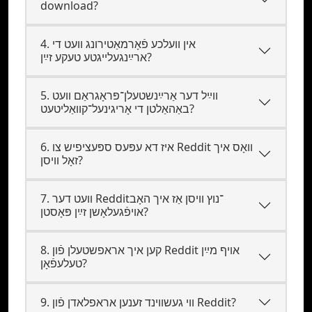
download?
4. אין וועלכע פֿאָרמאַטירונג וועט די
ארײַנגעלייגטע טעקע זײַן?
5. װײַל דער אַרײַנשטעלן־פּראָגראַם װעט
באַהאַלטן די אָריגינעל־קוואַליטעט?
6. איז דא עפּעס ספּעציפיש צו Reddit וואָס איך
זאָל וויסן?
7. װעט דער Reddit־נוץ וויסן אַז איך האָב
אױפֿגעלאָשן זײַן פּאָסטן?
8. קען איך אראפשטעלן פֿון Reddit אויף מײַן
טעלעפֿאָן?
9. ווי געשווינד זענען אראפלאדן פֿון Reddit?