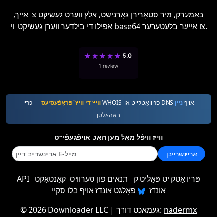
באַמערק, מיר סטאָרירן גאָרנישט, אַלץ ווערט געשיקט צו אײַך,
אפילו די בילדער ווערן געשיקט ווי base64 צו אײַער בלעטערער.
★
★
★
★
★
5.0
1 review
— פריי WHOIS פּריוואַטקייט און DNS אױף
נײן
װײַז די װײַז־פּראָפֿעסיעס
באַהאַלטן
װײַז װיפֿל מאָל מען האָט אױפֿגעפֿירט
אַרײַנשרײַבן
פּריוואַטקייט פּאָליטיק
תּנאים פון סערוויס
קאָנטאַקט
API
אונדז
פֿאָלגט אונדז אויף בלו סקיי
nadermx
| געמאכט דורך:
2026 Downloader LLC
©