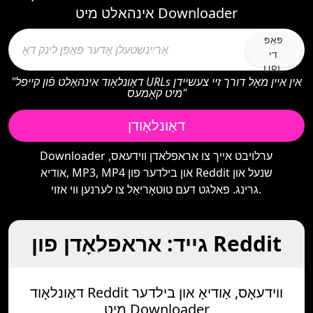
אינהאלט מיט Downloader
פּאַפּ
די
URL
"דאַונלאָוד אינהאַלט פֿון קייפל URLs אין איין מאָל דורך זיי צעשיידן
מיט קאָמעס"
דאַונלאָודן
Downloader ערלויבט אייך צו אראפלאדן ווידעאס,
אודיא, MP3, MP4 און בילדער פון Reddit שנעל און
גרינג. פאלגט דעם טוטאָריאַל צו לערנען ווי אזוי.
גייד: אראפלאָדן פון Reddit
דאַונלאָוד Reddit ווידעאָס, אַודיאָ און בילדער
מיט Downloader