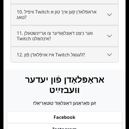
10. וויפיל Twitch אראפלאדן קען איך טון א
טאג?
11. ווער ניצט דאַונלאָודער צו אַרײַנשטעלן
Twitch אינהאַלט?
12. איז אױפֿלאדן פֿון Twitch לעגאַל?
אראָפּלאָדן פֿון יעדער
וועבזײַט
זען פאַראַנען דאַונלאָוד טוטאָריאַלז
Facebook