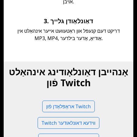
אויבן.
3. דאַונלאָודן גלייך
דריקט דעם קנעפּל און ראַטעוועט אייער אינהאַלט אין
MP3, MP4, אַודיאָ, אָדער בילדער.
אָנהייבן דאַונלאָודינג אינהאַלט
פֿון Twitch
אראָפּלאָדן פֿון Twitch
Twitch ווידעא דאונלאודער