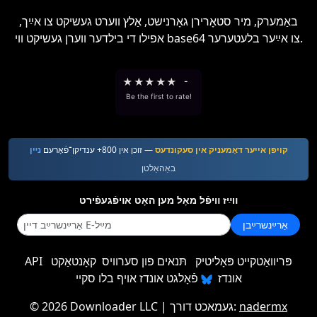
באַמערק, מיר סטאָרירן גאָרנישט, אַלץ ווערט געשיקט צו אײַך,
אפילו די בילדער ווערן געשיקט ווי base64 צו אײַער בלעטערער.
★
★
★
★
★
-
Be the first to rate!
קויפן אייער דאָמעניק אין סעקונדעס
— זוכן אין 800+ ענדיקן־פֿאָרעם
נײן
באַהאַלטן
װײַז װיפֿל מאָל מען האָט אױפֿגעפֿירט
אַרײַנשרײַבן
פּריוואַטקייט פּאָליטיק
תּנאים פון סערוויס
קאָנטאַקט
API
אונדז
פֿאָלגט אונדז אויף בלו סקיי
nadermx
| געמאכט דורך:
2026 Downloader LLC
©