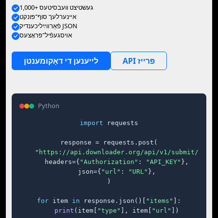
1,000+ געשטיצט וועבסיטעס
אײנערלעך סוף־פּונקט
פֿאַרװײַליכענדיק JSON
אױסגעפֿיל־פּראָצעס
API פּרייז
לייענען די דאָקומענטן
Python
import
 requests

response = requests.post(

"https://api.downloader.org/api/v1/submit/"
,

    headers={
"Authorization"
: 
"API_KEY"
},

    json={
"url"
: 
"URL"
},

)

for
 item 
in
 response.json()[
"items"
]:

print
(item[
"type"
], item[
"url"
])