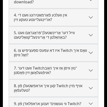
download?
4. אין וועלכע פֿאָרמאַטירונג וועט די
ארײַנגעלייגטע טעקע זײַן?
5. װײַל דער אַרײַנשטעלן־פּראָגראַם װעט
באַהאַלטן די אָריגינעל־קוואַליטעט?
6. איז דא עפּעס ספּעציפיש צו Twitch וואָס איך
זאָל וויסן?
7. װעט דער Twitch־נוץ וויסן אַז איך האָב
אױפֿגעלאָשן זײַן פּאָסטן?
8. קען איך אראפשטעלן פֿון Twitch אויף מײַן
טעלעפֿאָן?
9. ווי געשווינד זענען אראפלאדן פֿון Twitch?