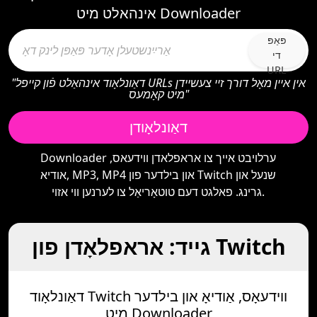
אינהאלט מיט Downloader
פּאַפּ
די
URL
"דאַונלאָוד אינהאַלט פֿון קייפל URLs אין איין מאָל דורך זיי צעשיידן
מיט קאָמעס"
דאַונלאָודן
Downloader ערלויבט אייך צו אראפלאדן ווידעאס,
אודיא, MP3, MP4 און בילדער פון Twitch שנעל און
גרינג. פאלגט דעם טוטאָריאַל צו לערנען ווי אזוי.
גייד: אראפלאָדן פון Twitch
דאַונלאָוד Twitch ווידעאָס, אַודיאָ און בילדער
מיט Downloader