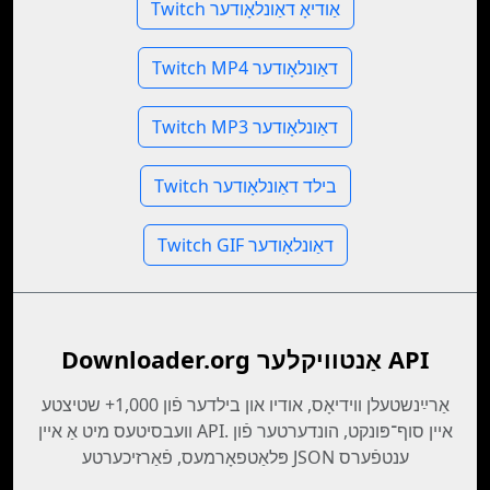
Twitch אַודיאָ דאַונלאָודער
Twitch MP4 דאַונלאָודער
Twitch MP3 דאַונלאָודער
Twitch בילד דאַונלאָודער
Twitch GIF דאַונלאָודער
Downloader.org אַנטוויקלער API
אַרײַנשטעלן װידיאָס, אודיו און בילדער פֿון 1,000+ שטיצטע
וועבסיטעס מיט אַ איין API. איין סוף־פּונקט, הונדערטער פֿון
פּלאַטפאָרמעס, פֿאַרזיכערטע JSON ענטפֿערס