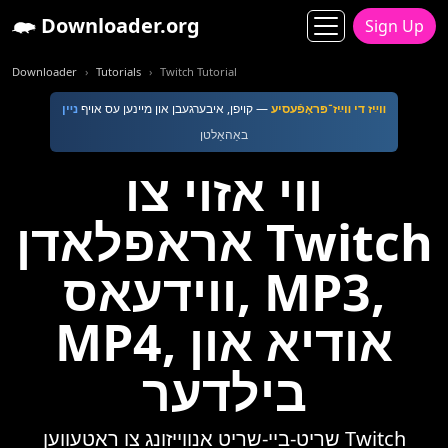
Downloader.org
Sign Up
Downloader
Tutorials
Twitch Tutorial
װײַז די װײַז־פּראָפֿעסיע
— קויפן, איבערגעבן און מײנען עס אױף
נײן
באַהאַלטן
ווי אזוי צו
אראפלאדן Twitch
ווידעאס, MP3,
MP4, אודיא און
בילדער
שריט-ביי-שריט אנווייזונג צו ראטעווען Twitch