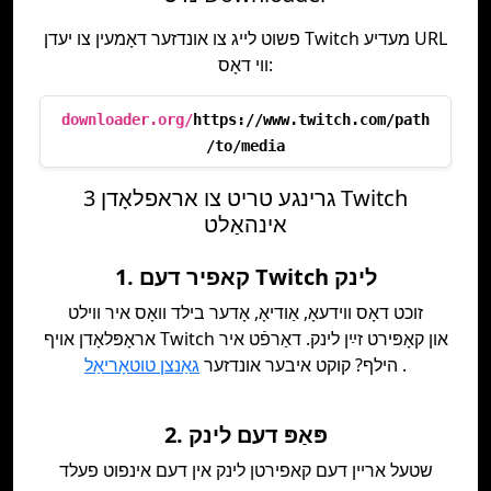
פשוט לייג צו אונדזער דאָמעין צו יעדן Twitch מעדיע URL
ווי דאָס:
downloader.org/
https://www.twitch.com/path
/to/media
3 גרינגע טריט צו אראפלאָדן Twitch
אינהאַלט
1. קאפיר דעם Twitch לינק
זוכט דאָס ווידעאָ, אַודיאָ, אָדער בילד וואָס איר ווילט
אראָפּלאָדן אויף Twitch און קאָפּירט זײַן לינק. דאַרפֿט איר
.
הילף? קוקט איבער אונדזער
גאַנצן טוטאָריאַל
2. פּאַפּ דעם לינק
שטעל אריין דעם קאפירטן לינק אין דעם אינפוט פעלד