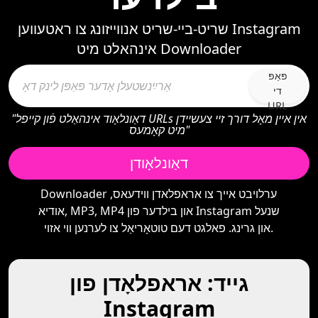
שריט-ביי-שריט אנווייזונג צו ראטעווען Instagram
אינהאלט מיט Downloader
פּאַפּ
די
URL
"דאַונלאָוד אינהאַלט פֿון קייפל URLs אין איין מאָל דורך זיי צעשיידן
מיט קאָמעס"
דאַונלאָודן
Downloader ערלויבט אייך צו אראפלאדן ווידעאס,
אודיא, MP3, MP4 און בילדער פון Instagram שנעל
און גרינג. פאלגט דעם טוטאָריאַל צו לערנען ווי אזוי.
גייד: אראפלאָדן פון
Instagram