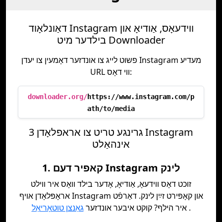
דאַונלאָוד Instagram ווידעאָס, אַודיאָ און
בילדער מיט Downloader
פשוט לייג צו אונדזער דאָמעין צו יעדן Instagram מעדיע
URL ווי דאָס:
downloader.org/
https://www.instagram.com/p
ath/to/media
3 גרינגע טריט צו אראפלאָדן Instagram
אינהאַלט
1. קאפיר דעם Instagram לינק
זוכט דאָס ווידעאָ, אַודיאָ, אָדער בילד וואָס איר ווילט
אראָפּלאָדן אויף Instagram און קאָפּירט זײַן לינק. דאַרפֿט
.
איר הילף? קוקט איבער אונדזער
גאַנצן טוטאָריאַל