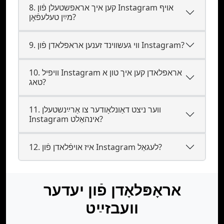
8. קען איך אראפשטעלן פֿון Instagram אויף
מײַן טעלעפֿאָן?
9. ווי געשווינד זענען אראפלאדן פֿון Instagram?
10. וויפיל Instagram אראפלאדן קען איך טון א
טאג?
11. ווער ניצט דאַונלאָודער צו אַרײַנשטעלן
Instagram אינהאַלט?
12. איז אױפֿלאדן פֿון Instagram לעגאַל?
אראָפּלאָדן פֿון יעדער
וועבזײַט