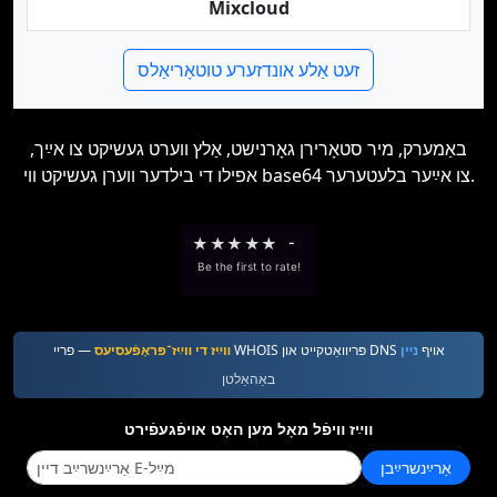
Mixcloud
זעט אַלע אונדזערע טוטאָריאַלס
באַמערק, מיר סטאָרירן גאָרנישט, אַלץ ווערט געשיקט צו אײַך,
אפילו די בילדער ווערן געשיקט ווי base64 צו אײַער בלעטערער.
★
★
★
★
★
-
Be the first to rate!
— פריי WHOIS פּריוואַטקייט און DNS אױף
נײן
װײַז די װײַז־פּראָפֿעסיעס
באַהאַלטן
װײַז װיפֿל מאָל מען האָט אױפֿגעפֿירט
אַרײַנשרײַבן