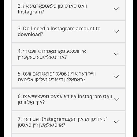
2. וואָס סאָרט פון פּלאַטפאָרמע איז
Instagram?
3. Do I need a Instagram account to
download?
4. אין וועלכע פֿאָרמאַטירונג וועט די
ארײַנגעלייגטע טעקע זײַן?
5. װײַל דער אַרײַנשטעלן־פּראָגראַם װעט
באַהאַלטן די אָריגינעל־קוואַליטעט?
6. איז דא עפּעס ספּעציפיש צו Instagram וואָס
איך זאָל וויסן?
7. װעט דער Instagram־נוץ וויסן אַז איך האָב
אױפֿגעלאָשן זײַן פּאָסטן?