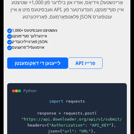
אַרײַנשטעלן װידיאָס, אודיו און בילדער פֿון 1,000+ שטיצטע
וועבסיטעס מיט אַ איין API. איין סוף־פּונקט, הונדערטער פֿון
פּלאַטפאָרמעס, פֿאַרזיכערטע JSON ענטפֿערס
1,000+ געשטיצט וועבסיטעס
אײנערלעך סוף־פּונקט
פֿאַרװײַליכענדיק JSON
אױסגעפֿיל־פּראָצעס
API פּרייז
לייענען די דאָקומענטן
Python
import
 requests

response = requests.post(

"https://api.downloader.org/api/v1/submit/"
,

    headers={
"Authorization"
: 
"API_KEY"
},

    json={
"url"
: 
"URL"
},
