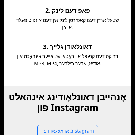
2. פּאַפּ דעם לינק
שטעל אריין דעם קאפירטן לינק אין דעם אינפוט פעלד
אויבן.
3. דאַונלאָודן גלייך
דריקט דעם קנעפּל און ראַטעוועט אייער אינהאַלט אין
MP3, MP4, אַודיאָ, אָדער בילדער.
אָנהייבן דאַונלאָודינג אינהאַלט
פֿון Instagram
אראָפּלאָדן פֿון Instagram