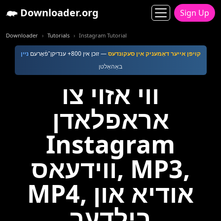
Downloader.org
Sign Up
Downloader
Tutorials
Instagram Tutorial
קויפן אייער דאָמעניק אין סעקונדעס
— זוכן אין 800+ ענדיקן־פֿאָרעם
נײן
באַהאַלטן
ווי אזוי צו
אראפלאדן
Instagram
ווידעאס, MP3,
MP4, אודיא און
בילדער