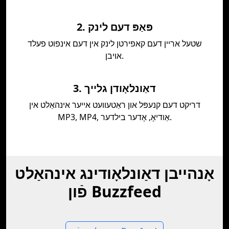
2. פּאַפּ דעם לינק
שטעל אריין דעם קאפירטן לינק אין דעם אינפוט פעלד
אויבן.
3. דאַונלאָודן גלייך
דריקט דעם קנעפּל און ראַטעוועט אייער אינהאַלט אין
MP3, MP4, אַודיאָ, אָדער בילדער.
אָנהייבן דאַונלאָודינג אינהאַלט
פֿון Buzzfeed