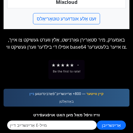
Mixcloud
זעט אַלע אונדזערע טוטאָריאַלס
באַמערק, מיר סטאָרירן גאָרנישט, אַלץ ווערט געשיקט צו אײַך,
אפילו די בילדער ווערן געשיקט ווי base64 צו אײַער בלעטערער.
★
★
★
★
★
-
Be the first to rate!
קײן װײַטער
— 800+ אַרײַנשרײַב־פֿאַרבינדונגען
נײן
באַהאַלטן
װײַז װיפֿל מאָל מען האָט אױפֿגעפֿירט
אַרײַנשרײַבן