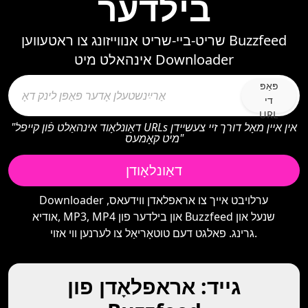
בילדער
שריט-ביי-שריט אנווייזונג צו ראטעווען Buzzfeed
אינהאלט מיט Downloader
פּאַפּ
די
URL
"דאַונלאָוד אינהאַלט פֿון קייפל URLs אין איין מאָל דורך זיי צעשיידן
מיט קאָמעס"
דאַונלאָודן
Downloader ערלויבט אייך צו אראפלאדן ווידעאס,
אודיא, MP3, MP4 און בילדער פון Buzzfeed שנעל און
גרינג. פאלגט דעם טוטאָריאַל צו לערנען ווי אזוי.
גייד: אראפלאָדן פון