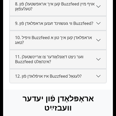
8. קען איך אראפשטעלן פֿון Buzzfeed אויף מײַן
טעלעפֿאָן?
9. ווי געשווינד זענען אראפלאדן פֿון Buzzfeed?
10. וויפיל Buzzfeed אראפלאדן קען איך טון א
טאג?
11. ווער ניצט דאַונלאָודער צו אַרײַנשטעלן
Buzzfeed אינהאַלט?
12. איז אױפֿלאדן פֿון Buzzfeed לעגאַל?
אראָפּלאָדן פֿון יעדער
וועבזײַט