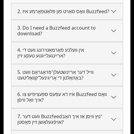
2. וואָס סאָרט פון פּלאַטפאָרמע איז Buzzfeed?
3. Do I need a Buzzfeed account to
download?
4. אין וועלכע פֿאָרמאַטירונג וועט די
ארײַנגעלייגטע טעקע זײַן?
5. װײַל דער אַרײַנשטעלן־פּראָגראַם װעט
באַהאַלטן די אָריגינעל־קוואַליטעט?
6. איז דא עפּעס ספּעציפיש צו Buzzfeed וואָס
איך זאָל וויסן?
7. װעט דער Buzzfeed־נוץ וויסן אַז איך האָב
אױפֿגעלאָשן זײַן פּאָסטן?