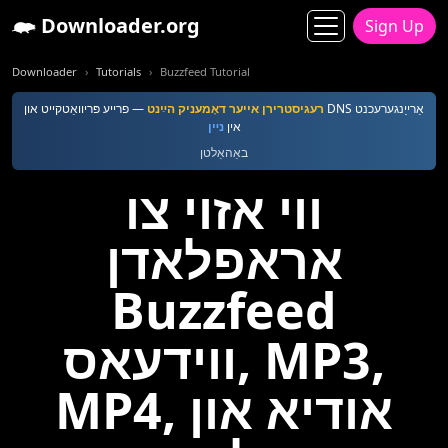
Downloader.org
Sign Up
Downloader
Tutorials
Buzzfeed Tutorial
רעגיסטרירן אייער דאָמעניק הײַנט
— פרייע פּריוואַטקייט און DNS אַרייַנגערעכנט
אין
נײן
באַהאַלטן
ווי אזוי צו
אראפלאדן
Buzzfeed
ווידעאס, MP3,
MP4, אודיא און