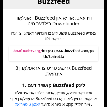
Buzzfeed
דאַונלאָוד Buzzfeed ווידעאָס, אַודיאָ און
בילדער מיט Downloader
פשוט לייג צו אונדזער דאָמעין צו יעדן Buzzfeed מעדיע
URL ווי דאָס:
downloader.org/
https://www.buzzfeed.com/pa
th/to/media
3 גרינגע טריט צו אראפלאָדן Buzzfeed
אינהאַלט
1. קאפיר דעם Buzzfeed לינק
זוכט דאָס ווידעאָ, אַודיאָ, אָדער בילד וואָס איר ווילט
אראָפּלאָדן אויף Buzzfeed און קאָפּירט זײַן לינק. דאַרפֿט
.
איר הילף? קוקט איבער אונדזער
גאַנצן טוטאָריאַל