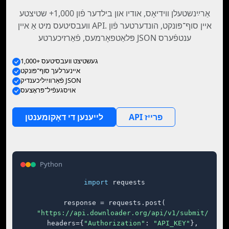
אַרײַנשטעלן װידיאָס, אודיו און בילדער פֿון 1,000+ שטיצטע
וועבסיטעס מיט אַ איין API. איין סוף־פּונקט, הונדערטער פֿון
פּלאַטפאָרמעס, פֿאַרזיכערטע JSON ענטפֿערס
1,000+ געשטיצט וועבסיטעס
אײנערלעך סוף־פּונקט
פֿאַרװײַליכענדיק JSON
אױסגעפֿיל־פּראָצעס
API פּרייז
לייענען די דאָקומענטן
Python
import
 requests

response = requests.post(

"https://api.downloader.org/api/v1/submit/"
,

    headers={
"Authorization"
: 
"API_KEY"
},
