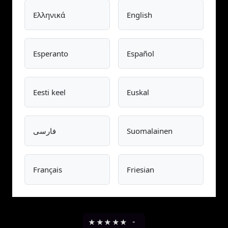
Ελληνικά
English
Esperanto
Español
Eesti keel
Euskal
Suomalainen
فارسی
Français
Friesian
★
★
★
★
★
-