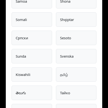
Samoa
Shona
Somali
Shqiptar
Српски
Sesoto
Sunda
Svenska
Kiswahili
தமிழ்
తెలుగు
Тайко