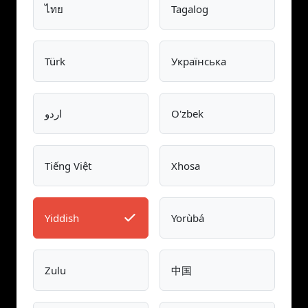
ไทย
Tagalog
Türk
Українська
O'zbek
اردو
Tiếng Việt
Xhosa
Yiddish
Yorùbá
Zulu
中国