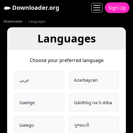
Downloader.org
Sign Up
Downloader
Languages
Languages
Choose your preferred language
Azərbaycan
عربى
Gaeilge
Gàidhlig na h-Alba
Galego
ગુજરાતી