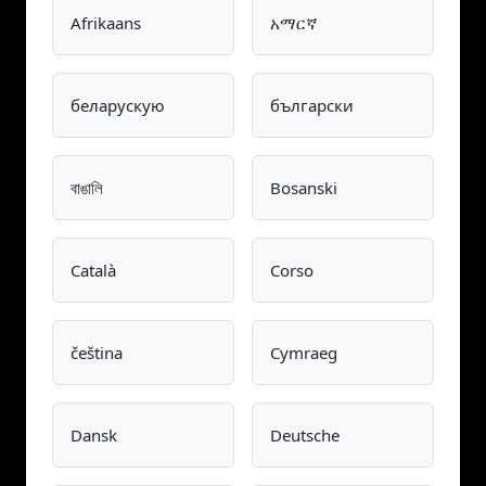
Afrikaans
አማርኛ
беларускую
български
বাঙালি
Bosanski
Català
Corso
čeština
Cymraeg
Dansk
Deutsche