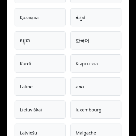
Қазақша
ಕನ್ನಡ
កម្ពុជា
한국어
Kurdî
Кыргызча
Latine
ລາວ
Lietuviškai
luxembourg
Latviešu
Malgache