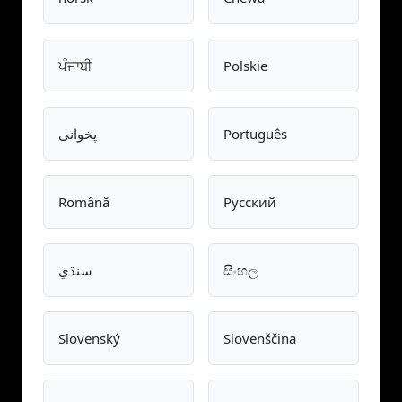
ਪੰਜਾਬੀ
Polskie
Português
پخوانی
Română
Pусский
සිංහල
سنڌي
Slovenský
Slovenščina