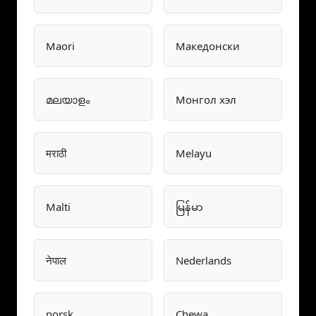
Maori
Македонски
മലയാളം
Монгол хэл
मराठी
Melayu
Malti
မြန်မာ
नेपाल
Nederlands
norsk
Chewa