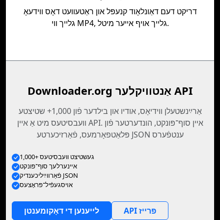
דריקט דעם דאַונלאָוד קנעפּל און ראַטעוועט דאָס ווידעאָ
גלייך ווי MP4, גלייך אויף אייער מיטל.
Downloader.org אַנטוויקלער API
אַרײַנשטעלן װידיאָס, אודיו און בילדער פֿון 1,000+ שטיצטע
וועבסיטעס מיט אַ איין API. איין סוף־פּונקט, הונדערטער פֿון
פּלאַטפאָרמעס, פֿאַרזיכערטע JSON ענטפֿערס
1,000+ געשטיצט וועבסיטעס
אײנערלעך סוף־פּונקט
פֿאַרװײַליכענדיק JSON
אױסגעפֿיל־פּראָצעס
API פּרייז
לייענען די דאָקומענטן