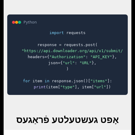
Python
import
 requests

response = requests.post(

"https://api.downloader.org/api/v1/submit/"
,

    headers={
"Authorization"
: 
"API_KEY"
},

    json={
"url"
: 
"URL"
},

)

for
 item 
in
 response.json()[
"items"
]:

print
(item[
"type"
], item[
"url"
])
אָפט געשטעלטע פֿראַגעס