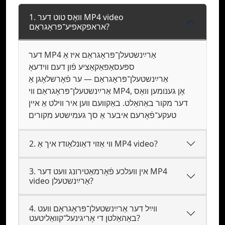
1. וואָס טוט דער MP4 video
אראפקאפיע־פּראָגראַם?
דער MP4 אַרײַנשטעלן־פּראָגראַם איז אַ
ספּעסאַפאַקאַציע פֿון דעם ווידעאָ
אַרײַנשטעלן־פּראָגראַם — ער פֿאָרשלאָגן אַ
אַרײַנשטעלן־פּראָגראַם װי MP4, אָן גענומען װאָס
דער מקור באַהאַלט. באַקוועם װען איר װילט אַ איין
טעקע־פֿאָרעם איבער אַ סך געמישטע מקורים
2. ווי אַזוי דאַונלאָודז איך אַ MP4 video?
3. אין וועלכע פֿאָרמאַטירונג וועט דער MP4
video אַרײַנשטעלן?
4. װײַל דער אַרײַנשטעלן־פּראָגראַם װעט
באַהאַלטן די אָריגינעל־קוואַליטעט?