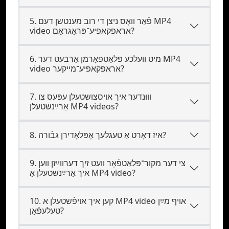
5. פֿאַר וואָס ניצן די רוב מענטשן דעם MP4
video אראפקאפיע־פּראָגראַם?
6. מיט וועלכע פּלאַטפאָרמן אַרבעט דער MP4
video אראפקאפיע־מייקער?
7. װוּנדער איך אױסצושטעלן עפּעס צו
אַרײַנשטעלן MP4 videos?
8. איז דאָרט אַ טעגלעך אָפּלאָדירן גבֿורה?
9. צי דער מקור־פּלאַטפֿאָר װעט זיך דערװײַזן װען
איך אַרײַנשטעלן אַ MP4 video?
10. קען איך אױפֿשטעלן א MP4 video אױף מײַן
טעלעפֿאָן?