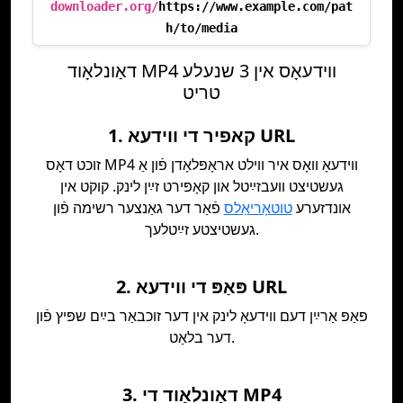
downloader.org/
https://www.example.com/pat
h/to/media
דאַונלאָוד MP4 ווידעאָס אין 3 שנעלע
טריט
1. קאפיר די ווידעא URL
זוכט דאָס MP4 ווידעאָ וואָס איר ווילט אראָפּלאָדן פֿון אַ
געשטיצט וועבזײַטל און קאָפּירט זײַן לינק. קוקט אין
אונדזערע
טוטאָריאַלס
פֿאַר דער גאַנצער רשימה פֿון
געשטיצטע זײַטלעך.
2. פּאַפּ די ווידעא URL
פּאַפּ אַרײַן דעם ווידעאָ לינק אין דער זוכבאַר בײַם שפּיץ פֿון
דער בלאַט.
3. דאַונלאָוד די MP4