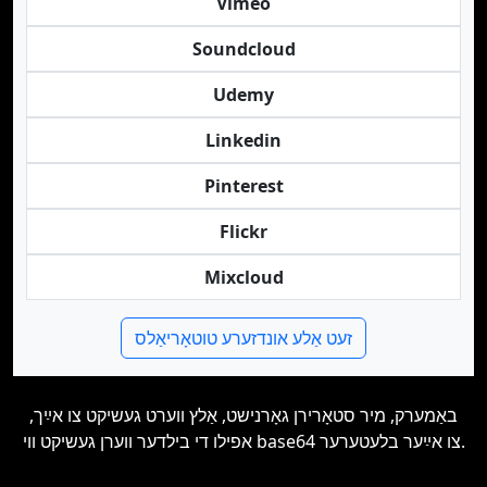
Vimeo
Soundcloud
Udemy
Linkedin
Pinterest
Flickr
Mixcloud
זעט אַלע אונדזערע טוטאָריאַלס
באַמערק, מיר סטאָרירן גאָרנישט, אַלץ ווערט געשיקט צו אײַך,
אפילו די בילדער ווערן געשיקט ווי base64 צו אײַער בלעטערער.