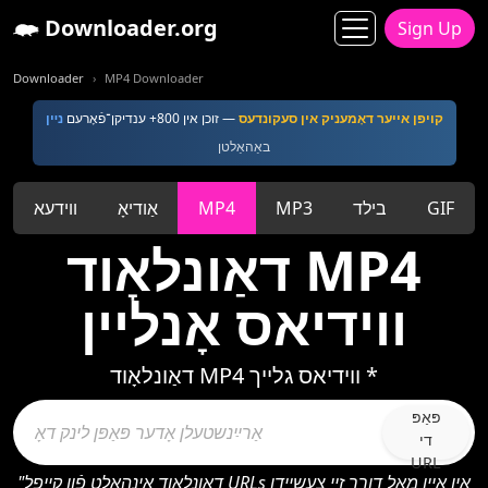
Downloader.org
Sign Up
Downloader
MP4 Downloader
קויפן אייער דאָמעניק אין סעקונדעס
— זוכן אין 800+ ענדיקן־פֿאָרעם
נײן
באַהאַלטן
GIF
בילד
MP3
MP4
אַודיאָ
ווידעא
דאַונלאָוד MP4
ווידיאס אָנליין
דאַונלאָוד MP4 ווידיאס גלייך *
פּאַפּ
די
URL
"דאַונלאָוד אינהאַלט פֿון קייפל URLs אין איין מאָל דורך זיי צעשיידן