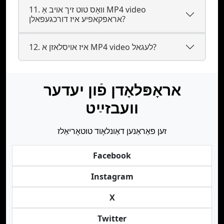
11. וואָס טוט זיך אויב אַ MP4 video
אראפקאפיע איז דורכגעפאלן?
12. איז אױסלאזן א MP4 video לעגאל?
אראָפּלאָדן פֿון יעדער
וועבזײַט
זען פאַראַנען דאַונלאָוד טוטאָריאַלז
Facebook
Instagram
X
Twitter