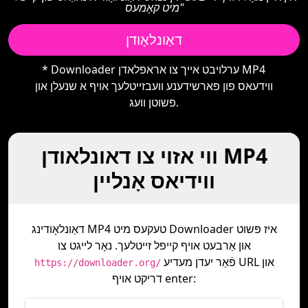
מיט קאָמעס"
דאַונלאָודן
* Downloader ערלויבט אייך צו אראפלאדן MP4
ווידעאס פון פארשידענע וועבזייטלעך אויף א שנעלן און
פשוטן וועג.
ווי אזוי צו דאונלאודן MP4
ווידיאס אָנליין
דאַונלאָודינג MP4 טעקעס מיט Downloader איז פּשוט
און אַרבעט אויף קייפל זייטלעך. נאָר לייגט צו
פֿאַר יעדן מעדיע URL און
https://downloader.org/
דריקט אויף enter: